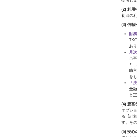
提供し
(2) 
初回の
(3) 
財務
TK
あり
月次
当事
とし
助言
をも
「決
金融
と正
(4) 
オプショ
る【計
す。そ
(5) 