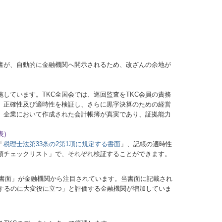
書が、自動的に金融機関へ開示されるため、改ざんの余地が
しています。TKC全国会では、巡回監査をTKC会員の責務
、正確性及び適時性を検証し、さらに黒字決算のための経営
、企業において作成された会計帳簿が真実であり、証拠能力
表）
「
税理士法第33条の2第1項に規定する書面
」、記帳の適時性
領チェックリスト」で、それぞれ検証することができます。
る書面」が金融機関から注目されています。当書面に記載され
するのに大変役に立つ」と評価する金融機関が増加していま