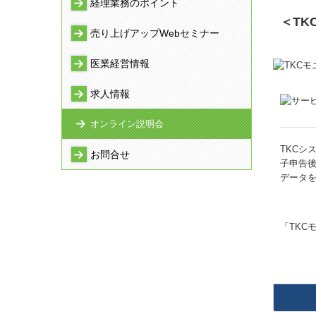
経理業務のポイント
＜T
売り上げアップWebセミナー
医業経営情報
求人情報
オンライン説明会
TKCシ
お問合せ
子申告
データ
「TKC