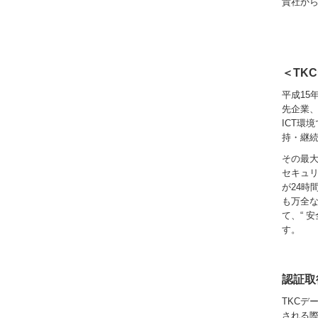
貴社か
＜TK
平成15
先企業
ICT環
持・継続
その最
セキュリ
が24時
も万全な
て、“ 
す。
認証取
TKCデ
される際