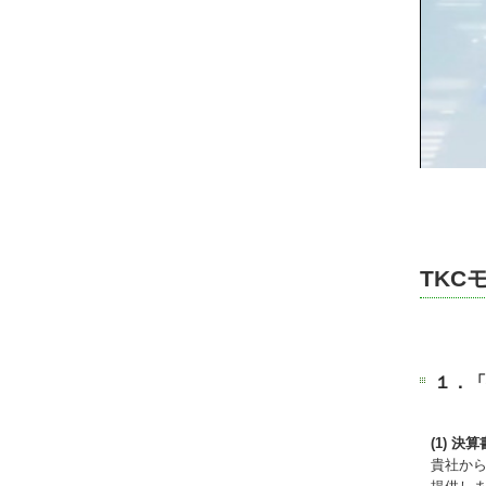
TK
１．「
(1) 
貴社か