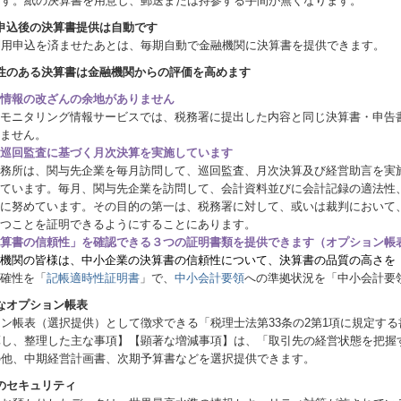
ます。紙の決算書を用意し、郵送または持参する手間が無くなります。
利用申込後の決算書提供は自動です
利用申込を済ませたあとは、毎期自動で金融機関に決算書を提供できます。
信頼性のある決算書は金融機関からの評価を高めます
情報の改ざんの余地がありません
Cモニタリング情報サービスでは、税務署に提出した内容と同じ決算書・申告
ません。
巡回監査に基づく月次決算を実施しています
務所は、関与先企業を毎月訪問して、巡回監査、月次決算及び経営助言を実施
ています。毎月、関与先企業を訪問して、会計資料並びに会計記録の適法性
に努めています。その目的の第一は、税務署に対して、或いは裁判において
つことを証明できるようにすることにあります。
算書の信頼性」を確認できる３つの証明書類を提供できます（オプション帳
機関の皆様は、中小企業の決算書の信頼性について、決算書の品質の高さを
確性を「
記帳適時性証明書
」で、
中小会計要領
への準拠状況を「中小会計要
豊富なオプション帳表
ン帳表（選択提供）として徴求できる「税理士法第33条の2第1項に規定す
算し、整理した主な事項】【顕著な増減事項】は、「取引先の経営状態を把握
の他、中期経営計画書、次期予算書などを選択提供できます。
安心のセキュリティ