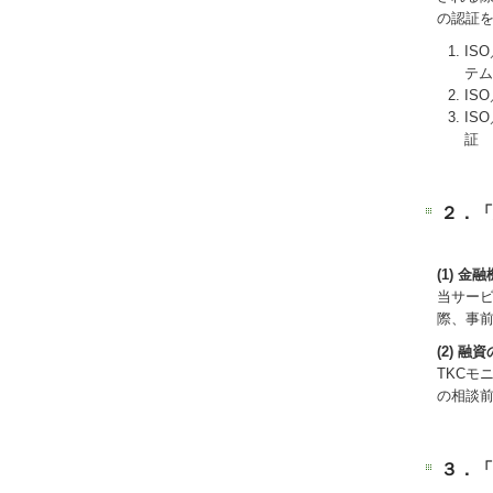
の認証
IS
テム
IS
IS
証
２．「
(1) 
当サー
際、事
(2) 
TKC
の相談
３．「