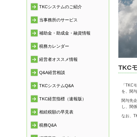
TKCシステムのご紹介
当事務所のサービス
補助金・助成金・融資情報
税務カレンダー
経営者オススメ情報
TK
Q&A経営相談
「TK
TKCシステムQ&A
を、関
TKC経営指標（速報版）
関与先
し、関
相続税額の早見表
なお、T
税務Q&A