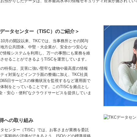
らお預かりしたデータは、世界最高水準の情報セキュリティ対策が施されている
Cデータセンター（TISC）のご紹介＞
年10月の開設以来、TKCでは、当事務所とその関与
、地方公共団体、中堅・大企業が、安全かつ安心な
境で情報システムを利用し、万一の事態にも業務を維
させることができるようTISCを運営しています。
大の特長は、災害に強い堅牢な建物や最高度の情報
ティ対策などインフラ面の整備に加え、TKC社員
間365日サービスの稼働状況を監視するなど運用面で
体制をとっていることです。このTISCを拠点とし
安全・安心・便利”なクラウドサービスを提供していま
得への取り組み
ータセンター（TISC）では、お客さまが業務を委託
に客観的な評価ができるよう、ISOなどの標準規格