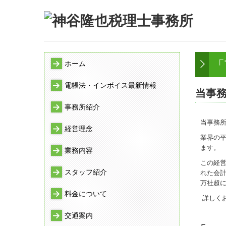
「
ホーム
電帳法・インボイス最新情報
当事務
事務所紹介
当事務所
経営理念
業界の
ます。
業務内容
この経
スタッフ紹介
れた会計
万社超
料金について
詳しく
交通案内