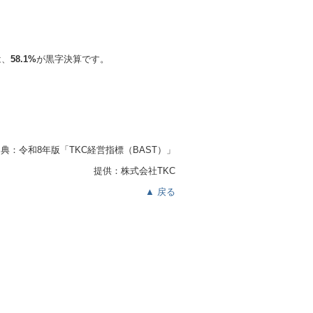
は、
58.1%
が黒字決算です。
典：令和8年版「TKC経営指標
（BAST）」
提供：株式会社TKC
▲ 戻る