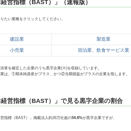
C経営指標（BAST）」（速報版）
なりたい業種をクリックしてください。
建設業
製造業
小売業
宿泊業、飲食サービス業
決算を確定した企業のうち黒字企業(※)を収録しています。
企業は、①期末純資産がプラス、かつ②当期損益がプラスの企業を指します。
C経営指標（BAST）」で見る黒字企業の割合
経営指標（BAST）」掲載法人約26万社超の
54.8%
が黒字企業ですが、