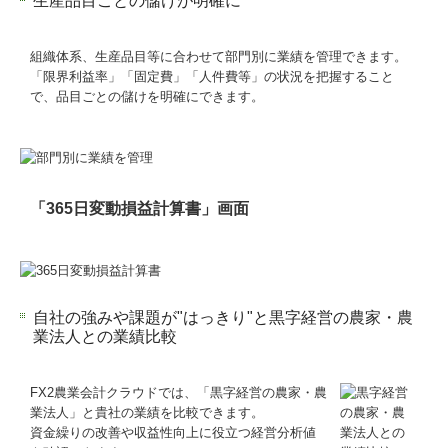
生産品目ごとの儲けが明確に
売り上げアップWebセミナー
医業経営情報
組織体系、生産品目等に合わせて部門別に業績を管理できます。
「限界利益率」「固定費」「人件費等」の状況を把握すること
求人情報
で、品目ごとの儲けを明確にできます。
オンライン説明会
お問合せ
「365日変動損益計算書」画面
自社の強みや課題が"はっきり"と黒字経営の農家・農
業法人との業績比較
FX2農業会計クラウドでは、「黒字経営の農家・農
業法人」と貴社の業績を比較できます。
資金繰りの改善や収益性向上に役立つ経営分析値