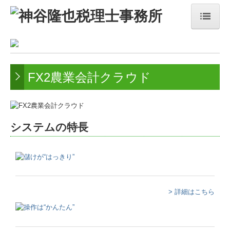
ホーム
電帳法・インボイス最新情報
FX2農業会計クラウド
事務所紹介
経営理念
システムの特長
業務内容
スタッフ紹介
料金について
> 詳細はこちら
交通案内
TKCシステムのご紹介