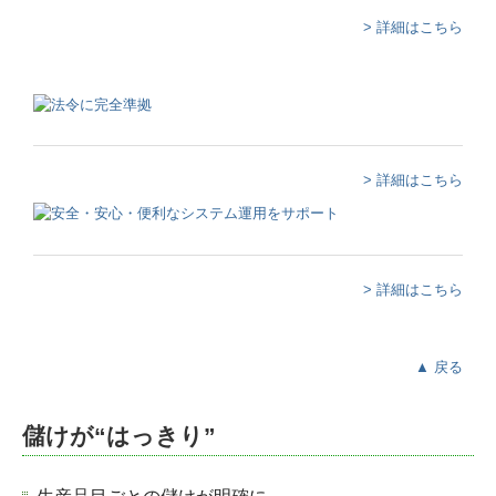
当事務所のサービス
> 詳細はこちら
補助金・助成金・融資情報
税務カレンダー
経営者オススメ情報
> 詳細はこちら
Q&A経営相談
TKCシステムQ&A
> 詳細はこちら
TKC経営指標（速報版）
相続税額の早見表
▲ 戻る
税務Q&A
儲けが“はっきり”
経理業務のポイント