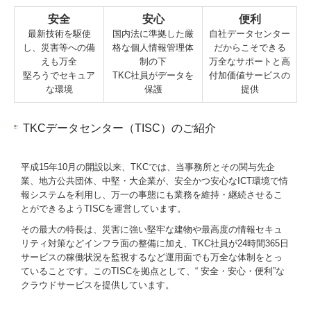
安全
安心
便利
最新技術を駆使
国内法に準拠した厳
自社データセンター
し、災害等への備
格な個人情報管理体
だからこそできる
えも万全
制の下
万全なサポートと高
堅ろうでセキュア
TKC社員がデータを
付加価値サービスの
な環境
保護
提供
TKCデータセンター（TISC）のご紹介
平成15年10月の開設以来、TKCでは、当事務所とその関与先企
業、地方公共団体、中堅・大企業が、安全かつ安心なICT環境で情
報システムを利用し、万一の事態にも業務を維持・継続させるこ
とができるようTISCを運営しています。
その最大の特長は、災害に強い堅牢な建物や最高度の情報セキュ
リティ対策などインフラ面の整備に加え、TKC社員が24時間365日
サービスの稼働状況を監視するなど運用面でも万全な体制をとっ
ていることです。このTISCを拠点として、“ 安全・安心・便利”な
クラウドサービスを提供しています。